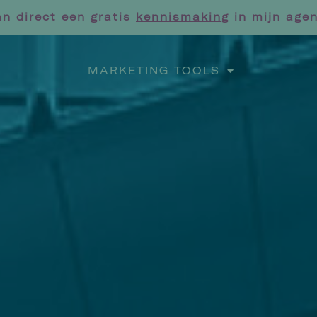
an direct een gratis
kennismaking
in mijn age
MARKETING TOOLS