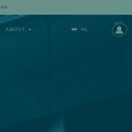
nda
ABOUT
NL