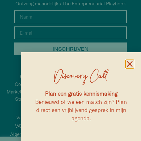
Ontvang maandelijks The Entrepreneurial Playbook
INSCHRIJVEN
Discovery Call
Brand strategy
Instagram
Coaching & Advice
LinkedIn
Marketing Manager interim
Plan een gratis kennismaking
rosa@enrosa.nl
Strategy Facilitator
Benieuwd of we een match zijn? Plan
+31(0)6 1318 0668
direct een vrijblijvend gesprek in mijn
Valencia, España
agenda.
Privacy statement
VAT: ESY9088104J
Cookie statement
Algemene voorwaarden
© Copyright 2024